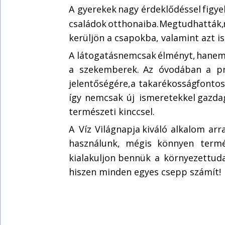
A  
gyerekek  
nagy  
érdeklődéssel  
figye
családok  
otthonaiba.  
Megtudhatták, 
kerüljön a csapokba, valamint azt is
A  
látogatás  
nemcsak  
élményt,  
hanem
a   
szekemberek.   
Az   
óvodában   
a   
p
jelentőségére,  
a  
takarékosság  
fontos
így  
nemcsak  
új  
ismeretekkel  
gazdag
természeti kinccsel.
A  
Víz  
Világnapja  
kiváló  
alkalom  
arra
használunk,   
mégis   
könnyen   
termé
kialakuljon  
bennük  
a  
környezettuda
hiszen minden egyes csepp számít!