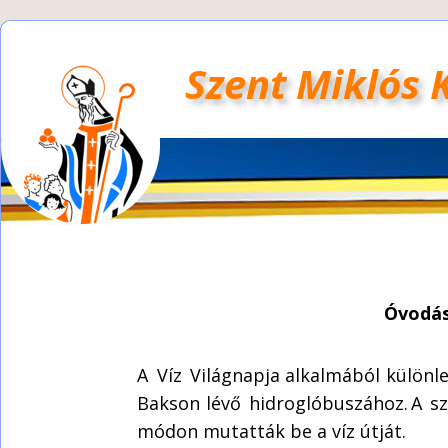
Szent Miklós 
Óvodás 
A  
Víz  
Világnapja  
alkalmából  
különle
Bakson  
lévő  
hidroglóbuszához.  
A  
s
módon mutatták be a víz útját.