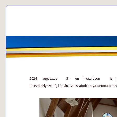
2024  
augusztus  
31-  
én  
hivataloson  
is  
m
Baksra helyezett új káplán, Gáll Szabolcs atya tartotta a tan