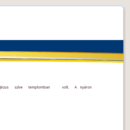
Jézus  
szíve  
templomban  
volt.
A  
nyáron 