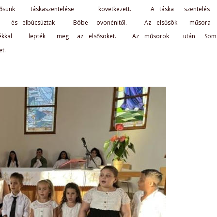
ősünk  
táskaszentelése  
következett.  
A  
táska  
szentelés  
 
és  
elbúcsúztak  
Böbe  
ovonénitől.  
Az  
elsősök  
műsora  
kkal  
lepték  
meg  
az  
elsősöket.  
Az  
műsorok  
után  
Somo
t. 