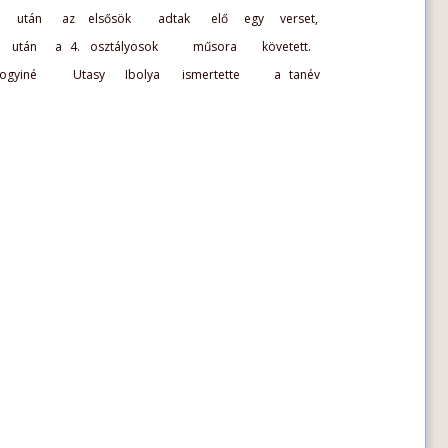
után  
az  
elsősök  
adtak  
elő  
egy  
verset, 
után  
a  
4.  
osztályosok  
műsora  
követett. 
gyiné  
Utasy  
Ibolya  
ismertette  
a  
tanév 