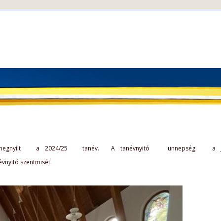
egnyílt  
a  
2024/25  
tanév.  
A  
tanévnyitó  
ünnepség  
a  
évnyitó szentmisét. 