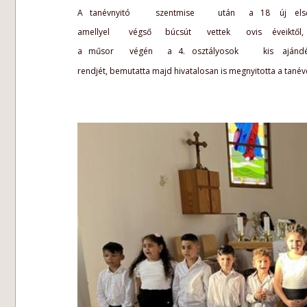
A  
tanévnyitó  
szentmise  
után  
a  
18  
új  
els
amellyel  
végső  
búcsút  
vettek  
ovis  
éveiktől, 
a  
műsor  
végén  
a  
4.  
osztályosok  
kis  
ajándé
rendjét, bemutatta majd hivatalosan is megnyitotta a tanéve