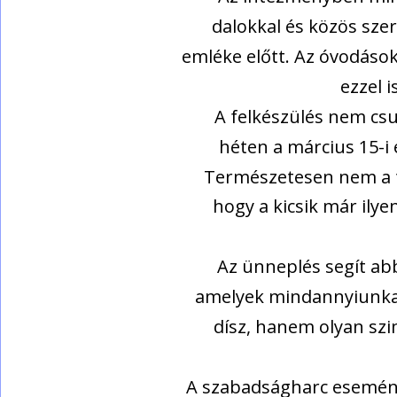
dalokkal és közös sze
emléke előtt. Az óvodások
ezzel 
A felkészülés nem cs
héten a március 15-i
Természetesen nem a t
hogy a kicsik már ily
Az ünneplés segít ab
amelyek mindannyiunkat
dísz, hanem olyan sz
A szabadságharc esemény