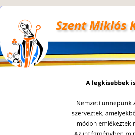
Szent Miklós 
A legkisebbek i
Nemzeti ünnepünk a
szerveztek, amelyekbő
módon emlékeztek m
Az intézményben mind