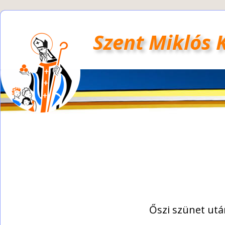
Szent Miklós 
Őszi szünet ut