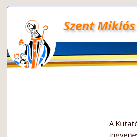
Szent Miklós
A Kutat
ingyene