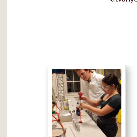
            