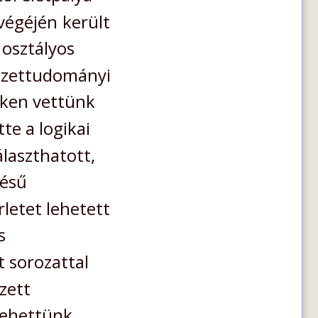
végéjén
került 
osztályos 
zettudományi 
eken vettünk 
e a logikai 
laszthatott, 
ésű 
letet lehetett 
s 
 sorozattal 
zett 
lehettünk.