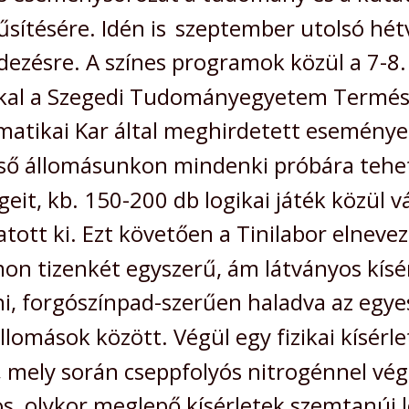
sítésére. Idén is 
szeptember utolsó hét
ezésre. A színes programok közül a 7-8. 
kal a Szegedi Tudományegyetem Termés
rmatikai Kar által meghirdetett esemény
lső állomásunkon mindenki próbára tehett
eit, kb. 150-200 db logikai játék közül vá
tott ki. Ezt követően a Tinilabor elnevez
n tizenkét egyszerű, ám látványos kísér
i, forgószínpad-szerűen haladva az egye
omások között. Végül egy fizikai kísérlet
 mely során cseppfolyós nitrogénnel vég
s, olykor meglepő kísérletek szemtanúi 