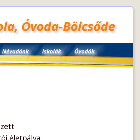
kola, Óvoda-Bölcsőde
zett 
i életpálya 