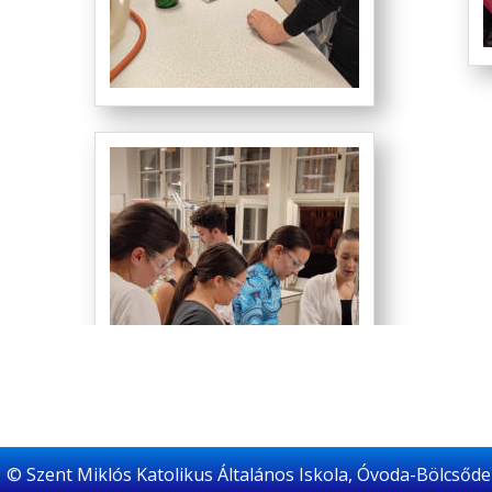
© Szent Miklós Katolikus Általános Iskola, Óvoda-Bölcsőde