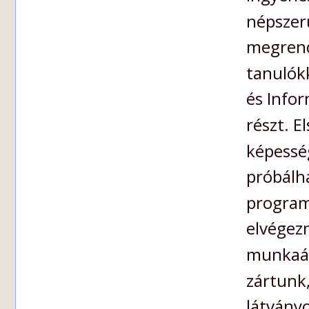
népszerű
megrend
tanulók
és Info
részt. E
képesség
próbálha
programo
elvégezn
munkaáll
zártunk,
látványo