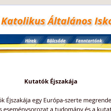
 Katolikus Általános Is
Kutatók Éjszakája
ók Éjszakája egy Európa-szerte megrende
s eseménysorozat a tudomány és a kutató