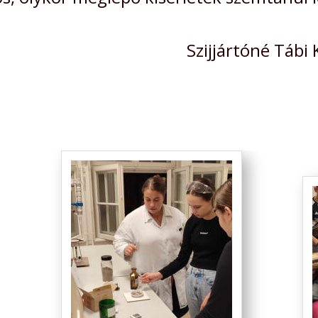
                                               Szijjártóné Tá