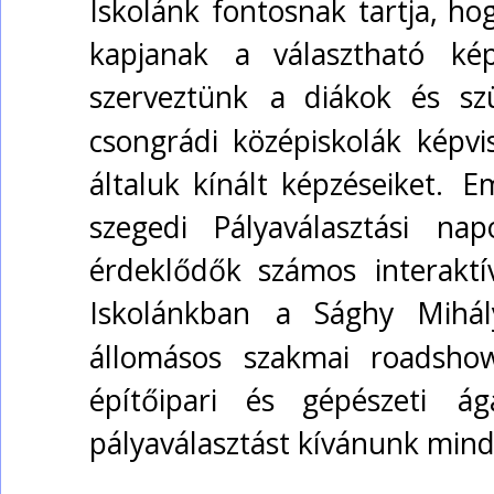
Iskolánk  
fontosnak  
tartja,  
hog
kapjanak   
a   
választható   
kép
szerveztünk   
a   
diákok   
és   
szü
csongrádi  
középiskolák  
képvis
általuk  
kínált  
képzéseiket.  
Em
szegedi   
Pályaválasztási   
napo
érdeklődők  
számos  
interaktív
Iskolánkban   
a   
Sághy   
Mihály
állomásos   
szakmai   
roadshow
építőipari    
és    
gépészeti    
ága
pályaválasztást kívánunk min