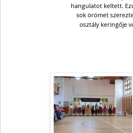
hangulatot keltett. E
sok örömet szereztek
osztály keringője 